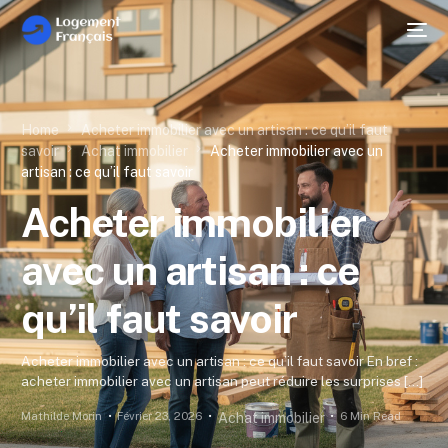
Home
Acheter immobilier avec un artisan : ce qu’il faut
savoir
Achat immobilier
Acheter immobilier avec un
artisan : ce qu’il faut savoir
Acheter immobilier
avec un artisan : ce
qu’il faut savoir
Acheter immobilier avec un artisan : ce qu’il faut savoir En bref :
acheter immobilier avec un artisan peut réduire les surprises […]
Mathilde Morin
Février 23, 2026
6 Min Read
Achat immobilier