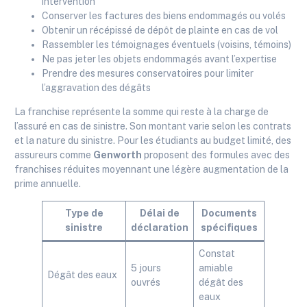
intervention
Conserver les factures des biens endommagés ou volés
Obtenir un récépissé de dépôt de plainte en cas de vol
Rassembler les témoignages éventuels (voisins, témoins)
Ne pas jeter les objets endommagés avant l’expertise
Prendre des mesures conservatoires pour limiter
l’aggravation des dégâts
La franchise représente la somme qui reste à la charge de
l’assuré en cas de sinistre. Son montant varie selon les contrats
et la nature du sinistre. Pour les étudiants au budget limité, des
assureurs comme
Genworth
proposent des formules avec des
franchises réduites moyennant une légère augmentation de la
prime annuelle.
Type de
Délai de
Documents
sinistre
déclaration
spécifiques
Constat
5 jours
amiable
Dégât des eaux
ouvrés
dégât des
eaux