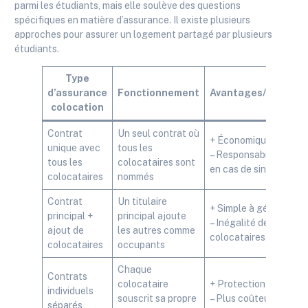
parmi les étudiants, mais elle soulève des questions
spécifiques en matière d’assurance. Il existe plusieurs
approches pour assurer un logement partagé par plusieurs
étudiants.
Type
d’assurance
Fonctionnement
Avantages/Inconvé
colocation
Contrat
Un seul contrat où
+ Économique
unique avec
tous les
– Responsabilité part
tous les
colocataires sont
en cas de sinistre
colocataires
nommés
Contrat
Un titulaire
+ Simple à gérer
principal +
principal ajoute
– Inégalité des droits 
ajout de
les autres comme
colocataires
colocataires
occupants
Chaque
Contrats
colocataire
+ Protection personna
individuels
souscrit sa propre
– Plus coûteux au tota
séparés