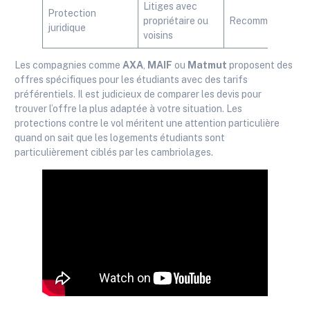
Litiges avec
Protection
propriétaire ou
Recommandée
juridique
voisins
Les compagnies comme
AXA
,
MAIF
ou
Matmut
proposent des
offres spécifiques pour les étudiants avec des tarifs
préférentiels. Il est judicieux de comparer les devis pour
trouver l’offre la plus adaptée à votre situation. Les
protections contre le vol méritent une attention particulière
quand on sait que les logements étudiants sont
particulièrement ciblés par les cambriolages.