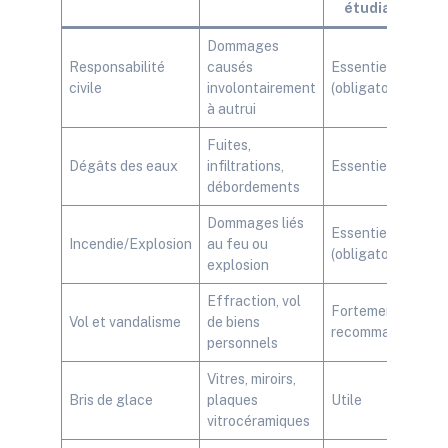
étudiants
Dommages
Responsabilité
causés
Essentielle
civile
involontairement
(obligatoire)
à autrui
Fuites,
Dégâts des eaux
infiltrations,
Essentielle
débordements
Dommages liés
Essentielle
Incendie/Explosion
au feu ou
(obligatoire)
explosion
Effraction, vol
Fortement
Vol et vandalisme
de biens
recommandée
personnels
Vitres, miroirs,
Bris de glace
plaques
Utile
vitrocéramiques