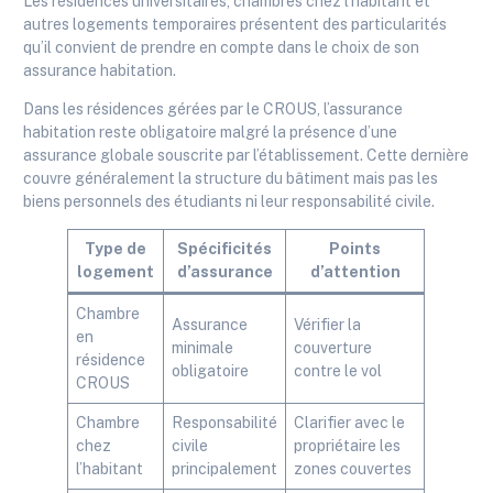
Les résidences universitaires, chambres chez l’habitant et
autres logements temporaires présentent des particularités
qu’il convient de prendre en compte dans le choix de son
assurance habitation.
Dans les résidences gérées par le CROUS, l’assurance
habitation reste obligatoire malgré la présence d’une
assurance globale souscrite par l’établissement. Cette dernière
couvre généralement la structure du bâtiment mais pas les
biens personnels des étudiants ni leur responsabilité civile.
Type de
Spécificités
Points
logement
d’assurance
d’attention
Chambre
Assurance
Vérifier la
en
minimale
couverture
résidence
obligatoire
contre le vol
CROUS
Chambre
Responsabilité
Clarifier avec le
chez
civile
propriétaire les
l’habitant
principalement
zones couvertes