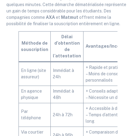
quelques minutes. Cette démarche dématérialisée représente
un gain de temps considérable pour les étudiants. Des
compagnies comme
AXA
et
Matmut
offrent même la
possibilité de finaliser la souscription entièrement en ligne.
Délai
Méthode de
d’obtention
Avantages/Inconvénie
souscription
de
l’attestation
+ Rapide et pratique
En ligne (site
Immédiat à
– Moins de conseils
assureur)
24h
personnalisés
En agence
Immédiat à
+ Conseils adaptés
physique
48h
– Nécessite un déplacem
+ Accessible à distance
Par
24h à 72h
– Temps d’attente parfois
téléphone
long
Via courtier
+ Comparaison d’offres
24h à 96h