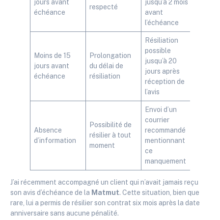
jours avant
jusqu’à 2 mois
respecté
échéance
avant
l’échéance
Résiliation
possible
Moins de 15
Prolongation
jusqu’à 20
jours avant
du délai de
jours après
échéance
résiliation
réception de
l’avis
Envoi d’un
courrier
Possibilité de
Absence
recommandé
résilier à tout
d’information
mentionnant
moment
ce
manquement
J’ai récemment accompagné un client qui n’avait jamais reçu
son avis d’échéance de la
Matmut
. Cette situation, bien que
rare, lui a permis de résilier son contrat six mois après la date
anniversaire sans aucune pénalité.