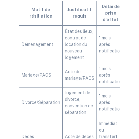
Délai de
Motif de
Justificatif
prise
résiliation
requis
d’effet
État des lieux,
contrat de
1 mois
Déménagement
location du
après
nouveau
notification
logement
1 mois
Acte de
Mariage/PACS
après
mariage/PACS
notification
Jugement de
1 mois
divorce,
Divorce/Séparation
après
convention de
notification
séparation
Immédiat
ou
Décès
Acte de décès
transfert