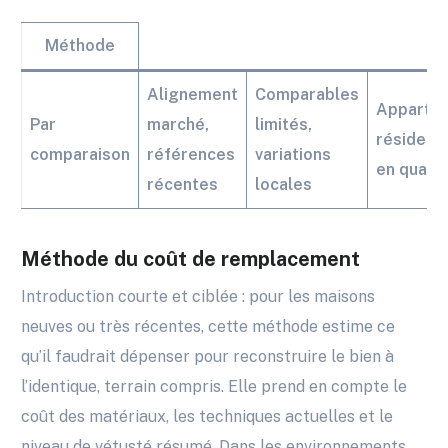
Méthode
Alignement
Comparables
Apparte
Par
marché,
limités,
résidenti
comparaison
références
variations
en quarti
récentes
locales
Méthode du coût de remplacement
Introduction courte et ciblée : pour les maisons
neuves ou très récentes, cette méthode estime ce
qu’il faudrait dépenser pour reconstruire le bien à
l’identique, terrain compris. Elle prend en compte le
coût des matériaux, les techniques actuelles et le
niveau de vétusté résumé. Dans les environnements