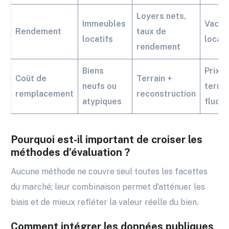
Loyers nets,
Immeubles
Vacan
Rendement
taux de
locatifs
locati
rendement
Biens
Prix d
Coût de
Terrain +
neufs ou
terrai
remplacement
reconstruction
atypiques
fluct
Pourquoi est-il important de croiser les
méthodes d’évaluation ?
Aucune méthode ne couvre seul toutes les facettes
du marché; leur combinaison permet d’atténuer les
biais et de mieux refléter la valeur réelle du bien.
Comment intégrer les données publiques