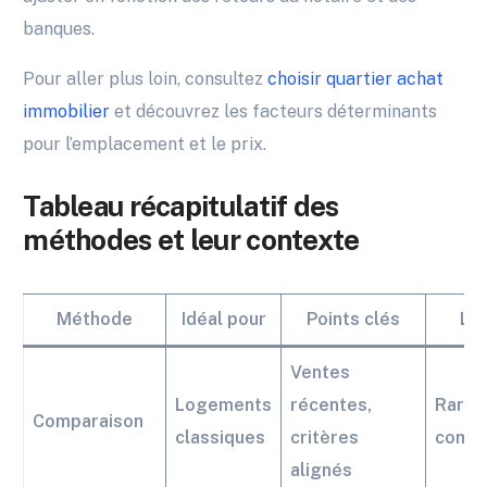
banques.
Pour aller plus loin, consultez
choisir quartier achat
immobilier
et découvrez les facteurs déterminants
pour l’emplacement et le prix.
Tableau récapitulatif des
méthodes et leur contexte
Méthode
Idéal pour
Points clés
Lim
Ventes
Logements
récentes,
Raret
Comparaison
classiques
critères
compa
alignés