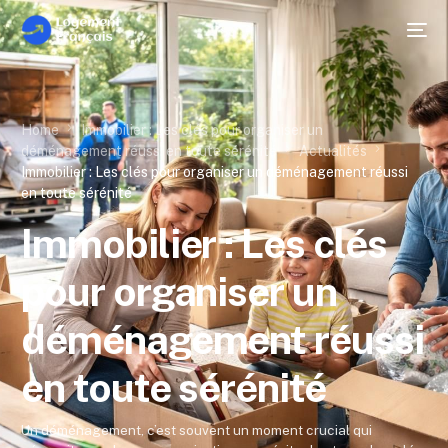
Home
Immobilier : Les clés pour organiser un
déménagement réussi en toute sérénité
Actualités
Immobilier : Les clés pour organiser un déménagement réussi
en toute sérénité
Immobilier : Les clés
pour organiser un
déménagement réussi
en toute sérénité
Un déménagement, c’est souvent un moment crucial qui