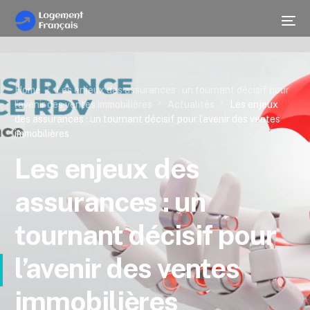
Home
Les enjeux des assurances : un tournant décisif pour
l’avenir des ventes immobilières
Actualités
Les enjeux
des assurances : un tournant décisif pour l’avenir des ventes
immobilières
Les enjeux des
assurances : un
tournant décisif pour
l’avenir des ventes
immobilières