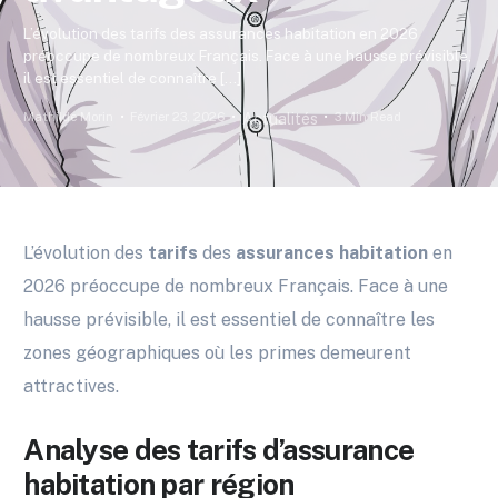
L’évolution des tarifs des assurances habitation en 2026
préoccupe de nombreux Français. Face à une hausse prévisible,
il est essentiel de connaître […]
Mathilde Morin
Février 23, 2026
3 Min Read
Actualités
L’évolution des
tarifs
des
assurances habitation
en
2026 préoccupe de nombreux Français. Face à une
hausse prévisible, il est essentiel de connaître les
zones géographiques où les primes demeurent
attractives.
Analyse des tarifs d’assurance
habitation par région