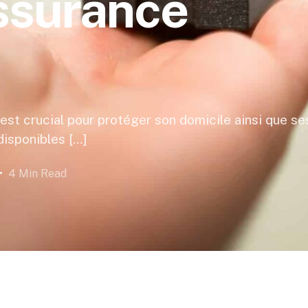
assurance
est crucial pour protéger son domicile ainsi que se
disponibles […]
4 Min Read