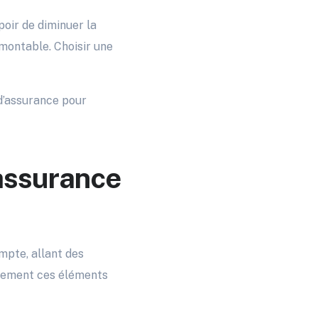
poir de diminuer la
rmontable. Choisir une
 d’assurance pour
assurance
ompte, allant des
usement ces éléments