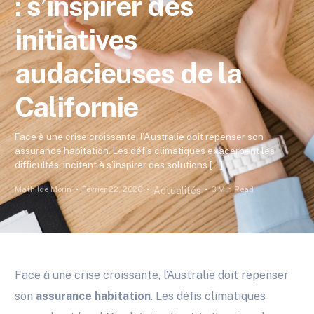
: s’inspirer des
initiatives
audacieuses de la
Californie
Face à une crise croissante, l’Australie doit repenser son
assurance habitation. Les défis climatiques exacerbent les
difficultés, incitant à s’inspirer des solutions […]
Mathilde Morin
Février 22, 2026
3 Min Read
Actualités
Face à une crise croissante, l’Australie doit repenser
son
assurance habitation
. Les défis climatiques