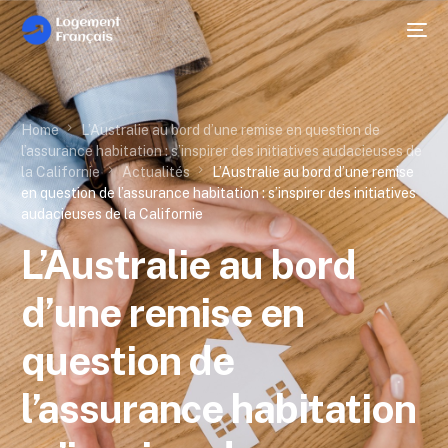
Home
L’Australie au bord d’une remise en question de
l’assurance habitation : s’inspirer des initiatives audacieuses de
la Californie
Actualités
L’Australie au bord d’une remise
en question de l’assurance habitation : s’inspirer des initiatives
audacieuses de la Californie
L’Australie au bord
d’une remise en
question de
l’assurance habitation