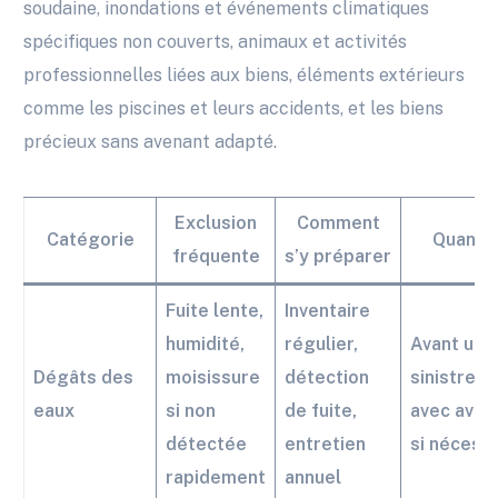
soudaine, inondations et événements climatiques
spécifiques non couverts, animaux et activités
professionnelles liées aux biens, éléments extérieurs
comme les piscines et leurs accidents, et les biens
précieux sans avenant adapté.
Exclusion
Comment
Catégorie
Quand a
fréquente
s’y préparer
Fuite lente,
Inventaire
humidité,
régulier,
Avant un
Dégâts des
moisissure
détection
sinistre m
eaux
si non
de fuite,
avec aven
détectée
entretien
si nécess
rapidement
annuel