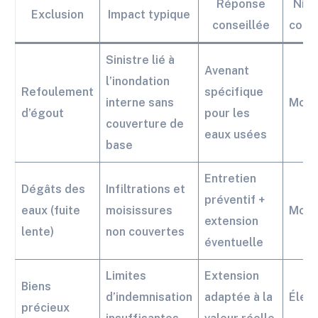
Réponse
Nive
Exclusion
Impact typique
conseillée
comp
Sinistre lié à
Avenant
l’inondation
Refoulement
spécifique
interne sans
Modé
d’égout
pour les
couverture de
eaux usées
base
Entretien
Dégâts des
Infiltrations et
préventif +
eaux (fuite
moisissures
Modé
extension
lente)
non couvertes
éventuelle
Limites
Extension
Biens
d’indemnisation
adaptée à la
Élev
précieux