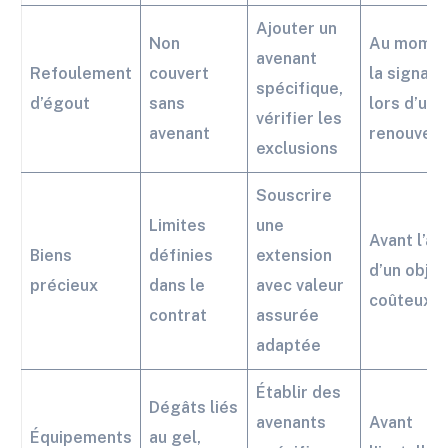
Ajouter un
Non
Au momen
avenant
Refoulement
couvert
la signatu
spécifique,
d’égout
sans
lors d’un
vérifier les
avenant
renouvel
exclusions
Souscrire
Limites
une
Avant l’ac
Biens
définies
extension
d’un objet
précieux
dans le
avec valeur
coûteux
contrat
assurée
adaptée
Établir des
Dégâts liés
avenants
Avant
Équipements
au gel,