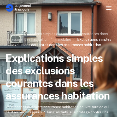
Home
Explications simples des exclusions courantes dans
les assurances habitation
Immobilier
Explications simples
des exclusions courantes dans les assurances habitation
Explications simples
des exclusions
courantes dans les
assurances habitation
Vous pensez que votre assurance habitation couvre tout ce qui
peut arriver chez vous ? Dans les faits, elle protège contre une