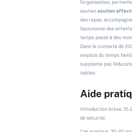
l’organisation, permetta
soutien
soutien affect
des repas, accompagneme
l’autonomie des enfants
temps passé à des momen
Dans le contexte de 202
emplois du temps familia
supplante pas l’éducat
ﬁables.
Aide pratiq
Introduction brève, 15-
de sécurité.
Cas pratique, 30-40 mot