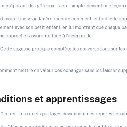
en préparant des gâteaux. L’acte, simple, devient une leçon d
0 mots : Une grand‑mère raconte comment, enfant, elle app
ement avec son petit‑enfant, en lui montrant que chaque p
e approche rassurante face à l’incertitude.
: Cette sagesse pratique complète les conversations sur les r
Comment mettre en valeur ces échanges sans les laisser supp
aditions et apprentissages
20 mots : Les rituels partagés deviennent des repères sensib
s : Chaque mercredi, un grand‑père initie les petits à un jeu