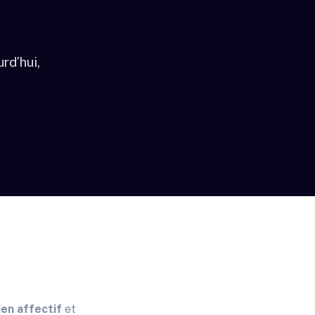
rd’hui,
ien affectif
et