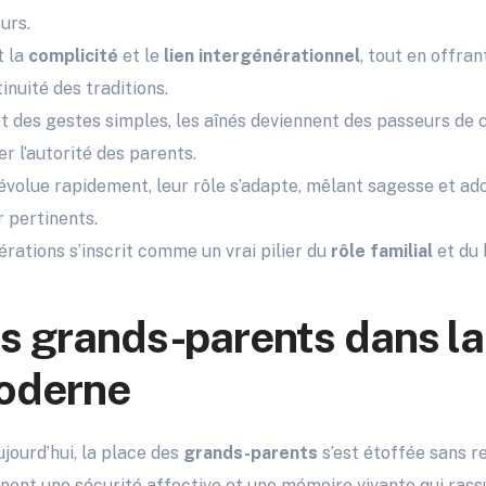
urs.
t la
complicité
et le
lien intergénérationnel
, tout en offra
inuité des traditions.
et des gestes simples, les aînés deviennent des passeurs de
 l’autorité des parents.
évolue rapidement, leur rôle s’adapte, mêlant sagesse et ado
 pertinents.
érations s’inscrit comme un vrai pilier du
rôle familial
et du 
es grands-parents dans la
moderne
ujourd’hui, la place des
grands-parents
s’est étoffée sans re
nent une sécurité affective et une mémoire vivante qui rassu