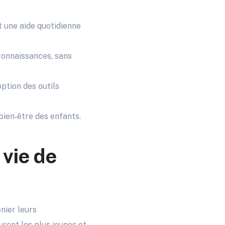
nt une aide quotidienne
 connaissances, sans
ption des outils
bien‑être des enfants.
 vie de
nier leurs
rent les plus jeunes et