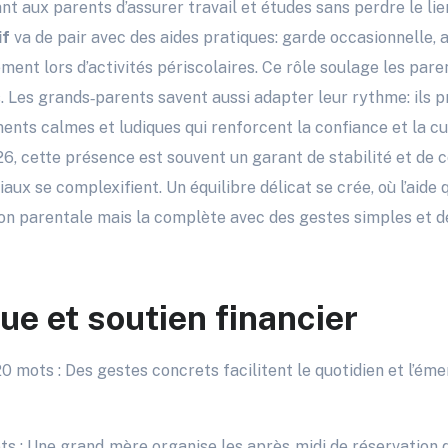
nt aux parents d’assurer travail et études sans perdre le lie
if
va de pair avec des aides pratiques: garde occasionnelle, a
nt lors d’activités périscolaires. Ce rôle soulage les pare
. Les grands‑parents savent aussi adapter leur rythme: ils pr
ts calmes et ludiques qui renforcent la confiance et la cur
6, cette présence est souvent un garant de stabilité et de c
ux se complexifient. Un équilibre délicat se crée, où l’aide 
ion parentale mais la complète avec des gestes simples et
ue et soutien financier
20 mots : Des gestes concrets facilitent le quotidien et l’é
s : Une grand‑mère organise les après‑midi de réservation d