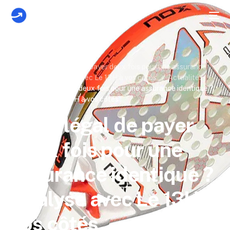
Home
Est-il légal de payer deux fois pour une assurance
identique ? Analyse avec Le 13H à vos côtés
Actualités
Est-il légal de payer deux fois pour une assurance identique ?
Analyse avec Le 13H à vos côtés
Est-il légal de payer
deux fois pour une
assurance identique ?
Analyse avec Le 13H à
vos côtés