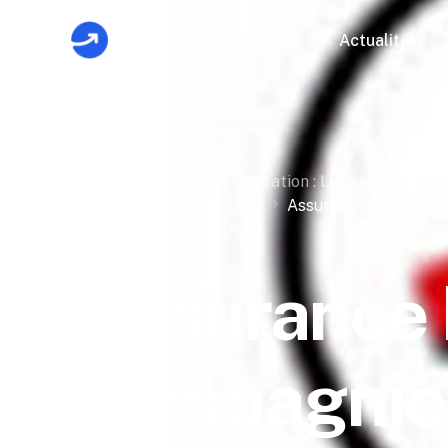
Accueil
Actualités
Home
Assurance habitation : Les compagnies 
actuelles ?
Actualités
Assurance habitation
aux tensions actuelles ?
Assurance h
compagnies