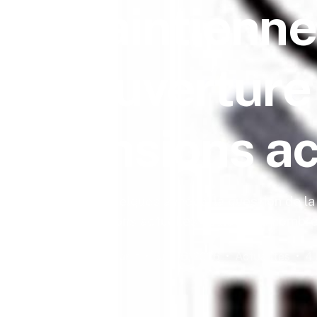
maintiennen
couverture
tensions ac
Depuis quelques années, la question de l
aux tensions actuelles soulève de nombre
Mathilde Morin
Juin 16, 2026
Actualités
4 