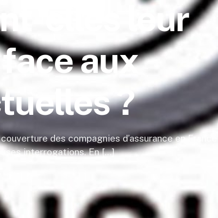
t-elles leur
 face aux
tuelles ?
a couverture des compagnies d’assurance en France
uses interrogations. En […]
Min Read