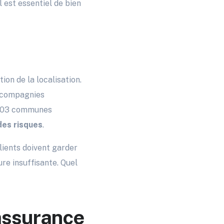
 est essentiel de bien
ion de la localisation.
s compagnies
e 903 communes
des risques
.
clients doivent garder
ure insuffisante. Quel
’assurance