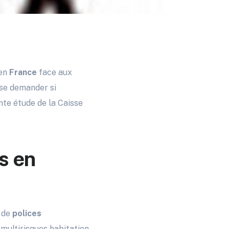
 en
France
face aux
 se demander si
nte étude de la Caisse
s en
s de
polices
 multirisques habitation