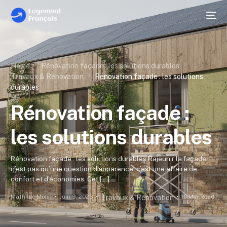
Home
Rénovation façade : les solutions durables
Travaux & Rénovation
Rénovation façade : les solutions
durables
Rénovation façade :
les solutions durables
Rénovation façade : les solutions durables Rajeunir la façade
n’est pas qu’une question d’apparence; c’est une affaire de
confort et d’économies. Cet […]
Mathilde Morin
Juin 9, 2026
10 Min Read
Travaux & Rénovation