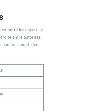
s
guer entre les enjeux de
troite entre autorités
rennent en compte les
ls
ne