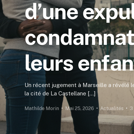
d’une expul
condamnati
leurs enfan
Un récent jugement à Marseille a révélé l
la cité de La Castellane […]
Mathilde Morin
Mai 25, 2026
Actualités
3