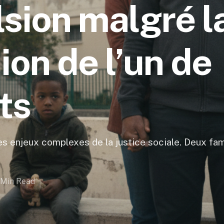
sion malgré l
on de l’un de
ts
es enjeux complexes de la justice sociale. Deux fam
 Min Read