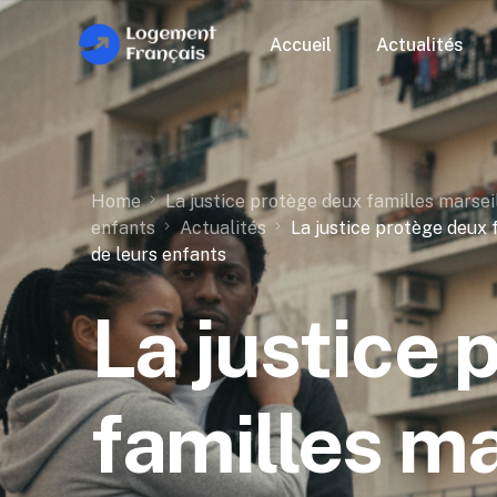
Accueil
Actualités
Home
La justice protège deux familles marsei
enfants
Actualités
La justice protège deux 
de leurs enfants
La justice 
familles ma