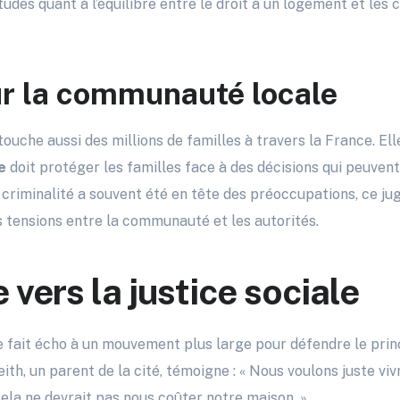
udes quant à l’équilibre entre le droit à un logement et les c
r la communauté locale
touche aussi des millions de familles à travers la France. El
e
doit protéger les familles face à des décisions qui peuvent
e criminalité a souvent été en tête des préoccupations, ce j
s tensions entre la communauté et les autorités.
vers la justice sociale
e fait écho à un mouvement plus large pour défendre le pri
Keith, un parent de la cité, témoigne : « Nous voulons juste vi
cela ne devrait pas nous coûter notre maison. »