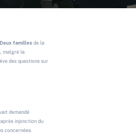
Deux familles
de la
, malgré la
lève des questions sur
 avait demandé
t après injonction du
les concernées.