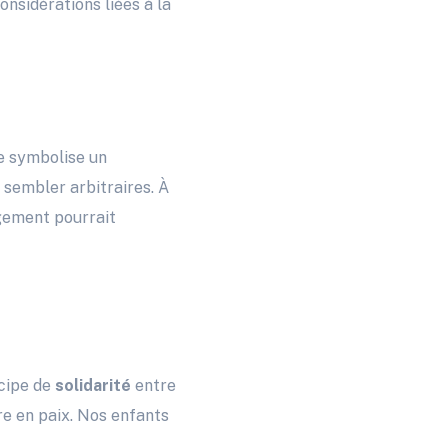
onsidérations liées à la
le symbolise un
 sembler arbitraires. À
ugement pourrait
ncipe de
solidarité
entre
vre en paix. Nos enfants