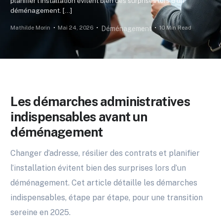
planifier l’installation évitent bien des surprises lors d’un
déménagement. […]
Mathilde Morin
Mai 24, 2026
10 Min Read
Déménagement
Les démarches administratives
indispensables avant un
déménagement
Changer d’adresse, résilier des contrats et planifier
l’installation évitent bien des surprises lors d’un
déménagement. Cet article détaille les démarches
indispensables, étape par étape, pour une transition
sereine en 2025.