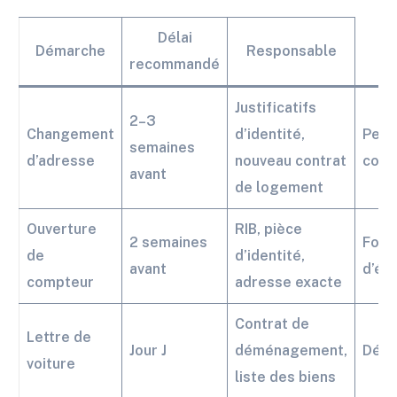
Délai
Démarche
Responsable
recommandé
Justificatifs
2–3
Changement
d’identité,
Pers
semaines
d’adresse
nouveau contrat
conc
avant
de logement
Ouverture
RIB, pièce
2 semaines
Four
de
d’identité,
avant
d’én
compteur
adresse exacte
Contrat de
Lettre de
Jour J
déménagement,
Dém
voiture
liste des biens