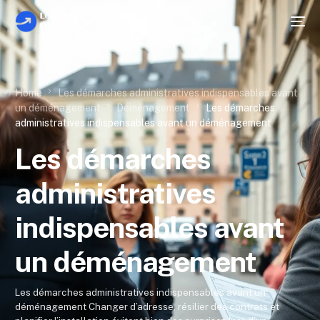
Home
Les démarches administratives indispensables avant
un déménagement
Déménagement
Les démarches
administratives indispensables avant un déménagement
Les démarches
administratives
indispensables avant
un déménagement
Les démarches administratives indispensables avant un
déménagement Changer d’adresse, résilier des contrats et