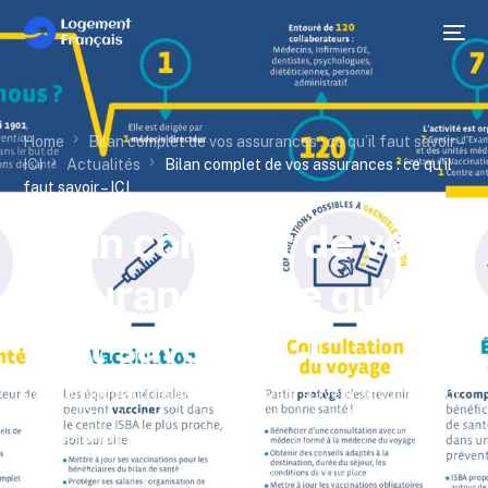
Home
Bilan complet de vos assurances : ce qu’il faut savoir –
ICI
Actualités
Bilan complet de vos assurances : ce qu’il
faut savoir – ICI
Bilan complet de vos
assurances : ce qu’il
faut savoir – ICI
Dans un monde où les imprévus peuvent survenir à tout moment,
faire un bilan d’assurance est essentiel pour protéger son
patrimoine et […]
Mathilde Morin
Avril 12, 2026
4 Min Read
Actualités