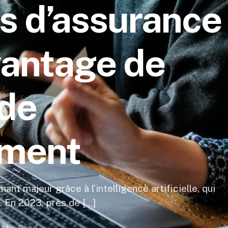
 d’assurance
vantage de
de
ment
ant majeur grâce à l’intelligence artificielle, qui
 En 2023, près de […]