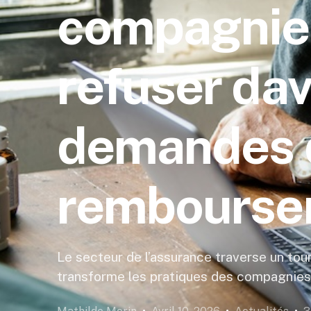
compagnies
refuser da
demandes 
rembourse
Le secteur de l’assurance traverse un tourn
transforme les pratiques des compagnies.