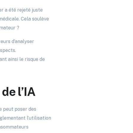
er a été rejeté juste
 médicale. Cela soulève
mmateur ?
reurs d’analyser
spects.
t ainsi le risque de
 de l’IA
ce peut poser des
lementant l’utilisation
consommateurs