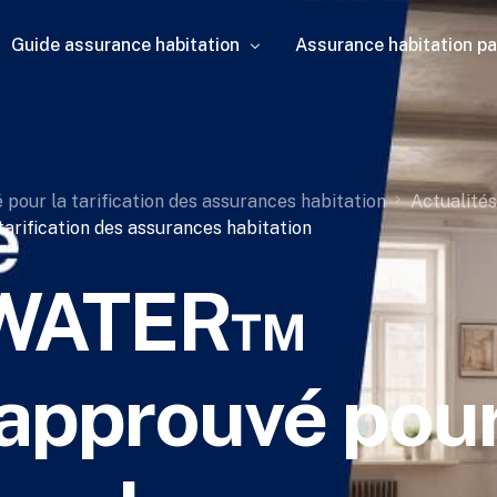
Guide assurance habitation
Assurance habitation p
Contrat d’assurance habitation
Assurance habita
Types de profils
our la tarification des assurances habitation
Actualités
Responsabilité ci
Assurance habita
rification des assurances habitation
Tarifs de l’assurance habitation
Mettre fin à son 
Assurances habita
Assurance habita
Garanties de l’assurance habitation
-WATER™
Changer facileme
Assurance habita
Simulation d’ass
Animal de compag
Assurance PNO
Devis assurance 
Sinistre et assur
Top des assuranc
Assurance multir
approuvé pou