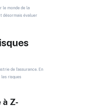
r le monde de la
nt désormais évaluer
risques
trie de l’assurance. En
 les risques
 à Z-