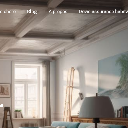
as chère
Blog
A propos
Devis assurance habit
tion colocation
vile dans votre assurance habitation
tion étudiant
contrat d’assurance habitation
tion locataire
tion économique
nt d’assurance habitation
tion copropriété
urance habitation
nie et assurance habitation
habitation
ance habitation
es habitation
isque habitation
r