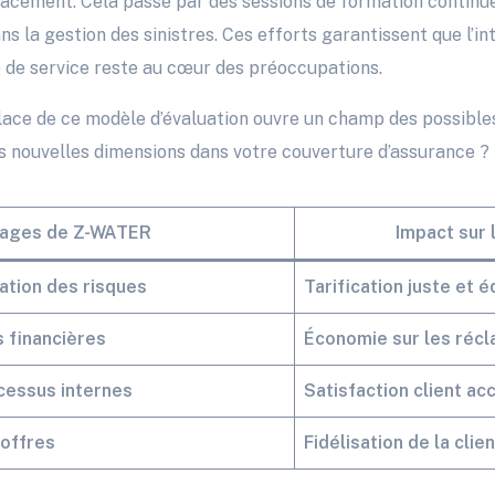
acement. Cela passe par des sessions de formation continue
s la gestion des sinistres. Ces efforts garantissent que l’in
é de service reste au cœur des préoccupations.
ace de ce modèle d’évaluation ouvre un champ des possibles 
s nouvelles dimensions dans votre couverture d’assurance ?
ages de Z-WATER
Impact sur 
uation des risques
Tarification juste et é
s financières
Économie sur les réc
cessus internes
Satisfaction client ac
 offres
Fidélisation de la clie