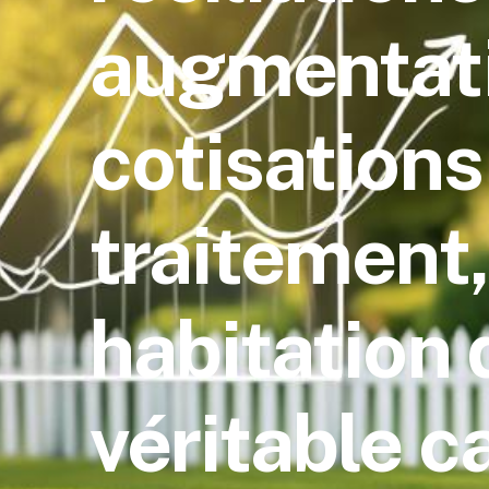
augmentat
cotisations
traitement,
habitation 
véritable c