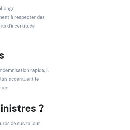
allonge
nent à respecter des
nts d’incertitude
s
ndemnisation rapide, il
élais accentuent le
tice.
inistres ?
urés de suivre leur