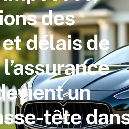
ions des
 et délais de
 l’assurance
devient un
asse-tête dan