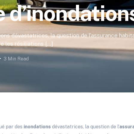
e d’inondation
ns dévastatrices, la question de l’assurance habita
 les résiliations […]
3 Min Read
ué par des
inondations
dévastatrices, la question de l’
assur