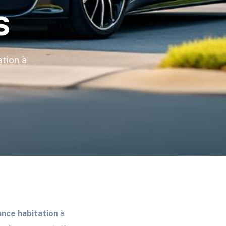
s
tion à
ance habitation
à