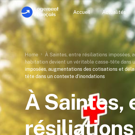
Accueil
Actualités
Home
À Saintes, entre résiliations imposées, 
habitation devient un véritable casse-tête dans 
imposées, augmentations des cotisations et délai
tête dans un contexte d’inondations
À Saintes, 
résiliation