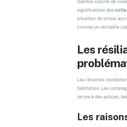
Saintes suscite de vive
significatives des
cotis
situation de stress acc
comme un véritable cas
Les résili
problémat
Les récentes inondatio
habitation. Les compag
terme à des polices, l
Les raisons