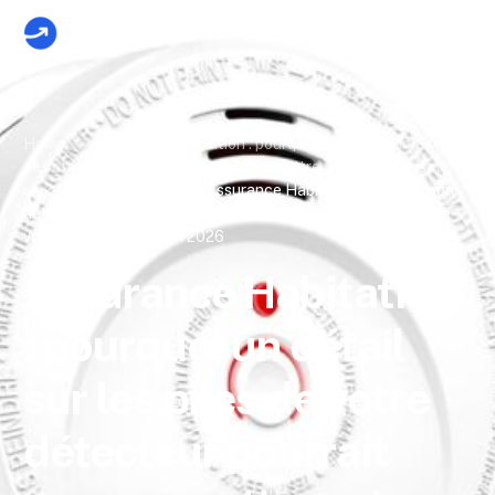
Home
Assurance Habitation : pourquoi un détail sur les piles
de votre détecteur pourrait compromettre votre indemnisation
en 2026
Actualités
Assurance Habitation : pourquoi un
détail sur les piles de votre détecteur pourrait compromettre
votre indemnisation en 2026
Assurance Habitation
: pourquoi un détail
sur les piles de votre
détecteur pourrait