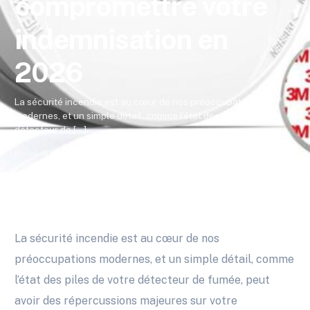
compromettre votre
indemnisation en
2026
La sécurité incendie est au cœur de nos préoccupations
modernes, et un simple détail, comme l’état des piles de votre
détecteur de […]
Mathilde Morin
Février 23, 2026
3 Min Read
Actualités
La sécurité incendie est au cœur de nos
préoccupations modernes, et un simple détail, comme
l’état des piles de votre détecteur de fumée, peut
avoir des répercussions majeures sur votre