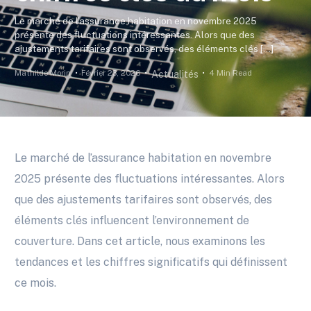
Le marché de l’assurance habitation en novembre 2025
présente des fluctuations intéressantes. Alors que des
ajustements tarifaires sont observés, des éléments clés […]
Mathilde Morin
Février 23, 2026
4 Min Read
Actualités
Le marché de l’assurance habitation en novembre
2025 présente des fluctuations intéressantes. Alors
que des ajustements tarifaires sont observés, des
éléments clés influencent l’environnement de
couverture. Dans cet article, nous examinons les
tendances et les chiffres significatifs qui définissent
ce mois.