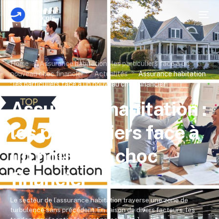
Home
Assurance habitation : les particuliers face à un
nouveau choc financier
Actualités
Assurance habitation
: les particuliers face à un nouveau choc financier
Assurance habitation :
les particuliers face à
un nouveau choc
financier
Le secteur de l’assurance habitation traverse une zone de
turbulence sans précédent. En raison de divers facteurs, les