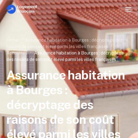
Home
Assurance habitation à Bourges : décryptage des
raisons de son coût élevé parmi les villes françaises
Actualités
Assurance habitation à Bourges : décryptage
des raisons de son coût élevé parmi les villes françaises
Assurance habitation
à Bourges :
décryptage des
raisons de son coût
élevé parmi les villes