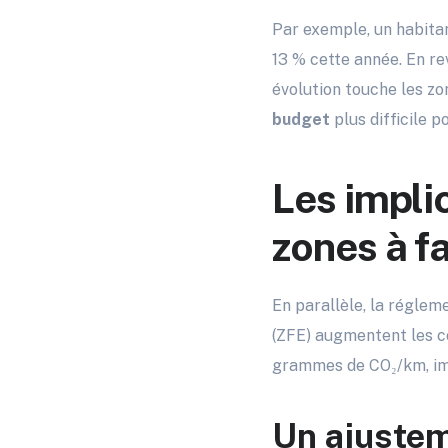
Par exemple, un habitan
13 % cette année. En re
évolution touche les zo
budget
plus difficile 
Les impli
zones à f
En parallèle, la réglem
(ZFE) augmentent les co
grammes de CO₂/km, im
Un ajustem