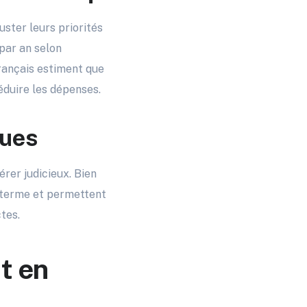
uster leurs priorités
 par an selon
Français estiment que
éduire les dépenses.
ques
érer judicieux. Bien
ng terme et permettent
tes.
t en