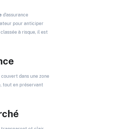
e
d’assurance
cateur pour anticiper
lassée à risque, il est
nce
nt couvert dans une zone
, tout en préservant
rché
transparent et clair