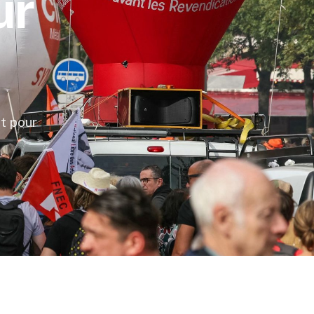
ur
t pour