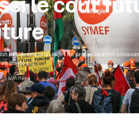
si le coût fut
iture
ion est devenue un sujet de préoccupation croissan
se limite […]
3 Min Read