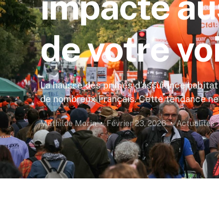
impacte aus
de votre vo
La hausse des primes d’assurance habitat
de nombreux Français. Cette tendance ne 
Mathilde Morin
Février 23, 2026
Actualités