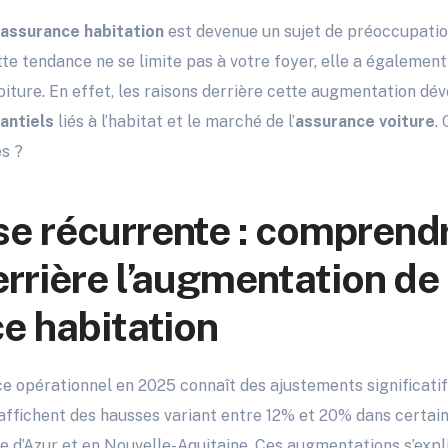
assurance habitation
est devenue un sujet de préoccupatio
e tendance ne se limite pas à votre foyer, elle a également
oiture. En effet, les raisons derrière cette augmentation dévo
antiels
liés à l’habitat et le marché de l’
assurance voiture
.
s ?
e récurrente : comprendr
errière l’augmentation de
ce habitation
e opérationnel en 2025 connaît des ajustements significatif
 affichent des hausses variant entre 12% et 20% dans certa
 d’Azur et en Nouvelle-Aquitaine. Ces augmentations s’exp