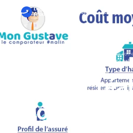
Accueil
Actualités
Home
Alabri : réalisez des économies sur vot
réalisez des économies sur votre assurance habi
Alabri : réa
économies 