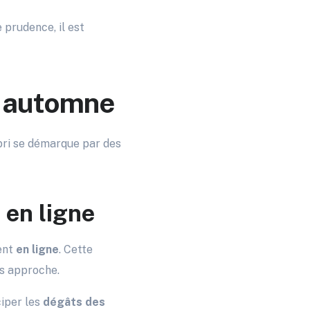
 prudence, il est
t automne
bri se démarque par des
 en ligne
ment
en ligne
. Cette
es approche.
ciper les
dégâts des