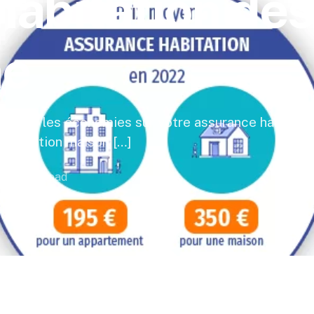
habitation dès
ne
ximiser les économies sur votre assurance habitati
 protection maison […]
3 Min Read