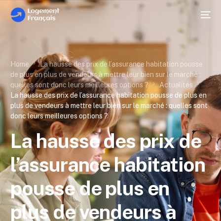
Home
La hausse des prix de l’assurance habitation pousse
de plus en plus de vendeurs à mettre leur bien sur le marché :
quelles sont donc leurs meilleures options ?
Actualités
La hausse des prix de l’assurance habitation pousse de plus en
plus de vendeurs à mettre leur bien sur le marché : quelles sont
donc leurs meilleures options ?
La hausse des prix de
l’assurance habitation
pousse de plus en
plus de vendeurs à