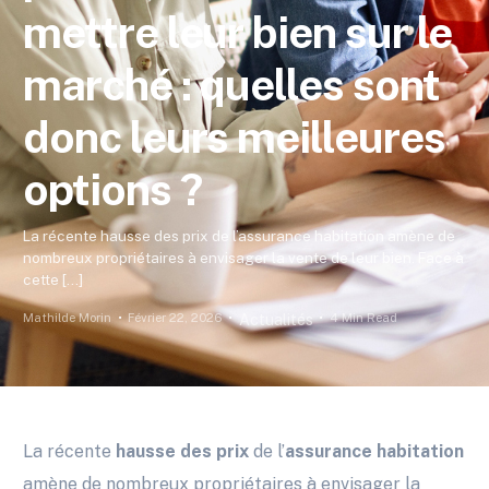
mettre leur bien sur le
marché : quelles sont
donc leurs meilleures
options ?
La récente hausse des prix de l’assurance habitation amène de
nombreux propriétaires à envisager la vente de leur bien. Face à
cette […]
Mathilde Morin
Février 22, 2026
4 Min Read
Actualités
La récente
hausse des prix
de l’
assurance habitation
amène de nombreux propriétaires à envisager la