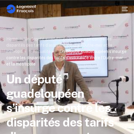
Home
Un député guadeloupéen s’insurge contre les
disparités des tarifs d’assurance entre l’Outre-mer et la
métropole
Actualités
Un député guadeloupéen s’insurge
contre les disparités des tarifs d’assurance entre l’Outre-mer
et la métropole
Un député
guadeloupéen
s’insurge contre les
disparités des tarifs