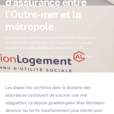
d’assurance entre
l’Outre-mer et la
métropole
Les disparités tarifaires dans le domaine des assurances
continuent de susciter une vive indignation. Le député
guadeloupéen Max Mathiasin dénonce les tarifs […]
Mathilde Morin
Février 22, 2026
3 Min Read
Actualités
Les disparités tarifaires dans le domaine des
assurances continuent de susciter une vive
indignation. Le député guadeloupéen Max Mathiasin
dénonce les tarifs manifestement plus élevés pour