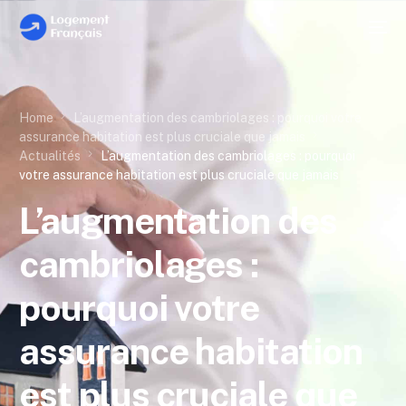
Home
L’augmentation des cambriolages : pourquoi votre
assurance habitation est plus cruciale que jamais
Actualités
L’augmentation des cambriolages : pourquoi
votre assurance habitation est plus cruciale que jamais
L’augmentation des
cambriolages :
pourquoi votre
assurance habitation
est plus cruciale que