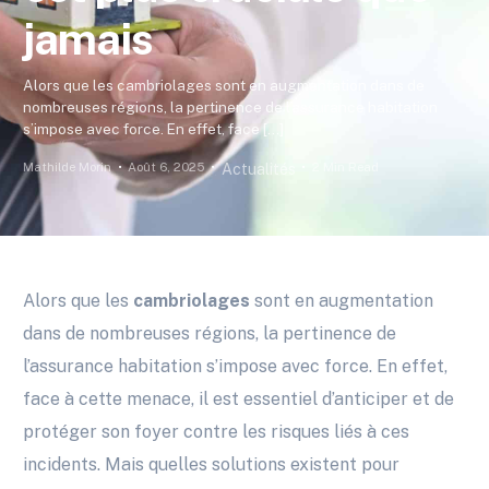
jamais
Alors que les cambriolages sont en augmentation dans de
nombreuses régions, la pertinence de l’assurance habitation
s’impose avec force. En effet, face […]
Mathilde Morin
Août 6, 2025
2 Min Read
Actualités
Alors que les
cambriolages
sont en augmentation
dans de nombreuses régions, la pertinence de
l’assurance habitation s’impose avec force. En effet,
face à cette menace, il est essentiel d’anticiper et de
protéger son foyer contre les risques liés à ces
incidents. Mais quelles solutions existent pour