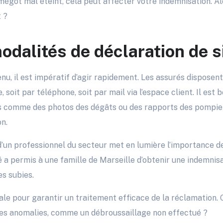
got mal éteint, cela peut affecter votre indemnisation. Alo
t ?
odalités de déclaration de s
enu, il est impératif d’agir rapidement. Les assurés disposen
e, soit par téléphone, soit par mail via l’espace client. Il est
ves comme des photos des dégâts ou des rapports des pompier
n.
un professionnel du secteur met en lumière l’importance de
 a permis à une famille de Marseille d’obtenir une indemnisa
s subies.
le pour garantir un traitement efficace de la réclamation. Q
des anomalies, comme un débroussaillage non effectué ?