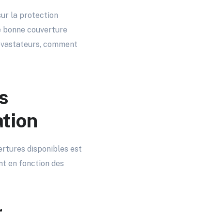
sur la protection
ne bonne couverture
 dévastateurs, comment
s
ation
ertures disponibles est
nt en fonction des
r