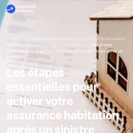
Home
Les étapes essentielles pour activer votre assurance
habitation après un sinistre
Assurance
Les étapes
essentielles pour activer votre assurance habitation après un
sinistre
Les étapes
essentielles pour
activer votre
assurance habitation
après un sinistre