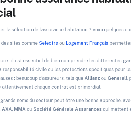
cial
r la sélection de l’assurance habitation ? Voici quelques con
: des sites comme
Selectra
ou
Logement Français
permetten
ure : il est essentiel de bien comprendre les différentes
gar
 responsabilité civile ou les protections spécifiques pour le
lauses : beaucoup d’assureurs, tels que
Allianz
ou
Generali
,
e attentivement chaque contrat est primordial.
es grands noms du secteur peut être une bonne approche, av
,
AXA
,
MMA
ou
Société Générale Assurances
qui mettent e