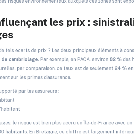
i des risques environnementaux auxquels ces zones sont expo
fluençant les prix : sinistral
ges
e tels écarts de prix ? Les deux principaux éléments à cons
e de cambriolage
. Par exemple, en PACA, environ
82 %
des h
urelles, par comparaison, ce taux est de seulement
24 %
en
ement sur les primes d’assurance.
pporté par les assureurs :
abitant
/habitant
ges, le risque est bien plus accru en Île-de-France avec un
0 habitants. En Bretagne, ce chiffre est largement inférieur