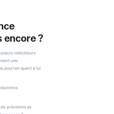
ance
s encore ?
usieurs indicateurs
onnent une
ns pourrait quant à lui
assurance,
ces prévisions se