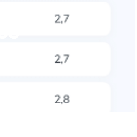
es
erge