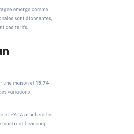
Bretagne émerge comme
ionales sont étonnantes,
t ces tarifs.
un
r une maison et
15,74
es variations
ne et PACA affichent les
 se montrent beaucoup