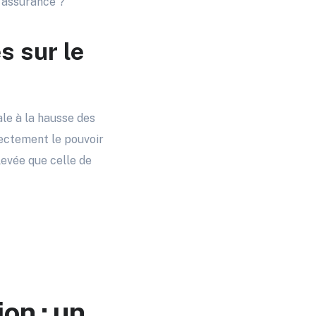
d’assurance ?
s sur le
ale à la hausse des
ectement le pouvoir
levée que celle de
on : un