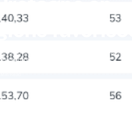
 Bretagne en
gions favorisé
ation évoluent considérablement, et la Bretagne ém
dernier baromètre de […]
 Min Read