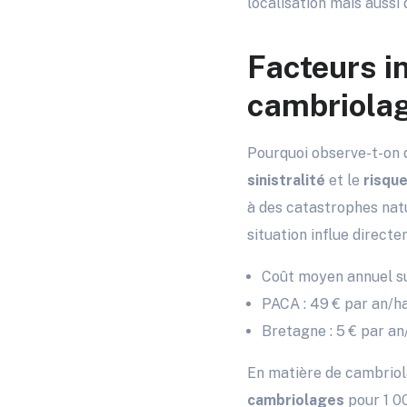
localisation mais auss
Facteurs in
cambriola
Pourquoi observe-t-on d
sinistralité
et le
risqu
à des catastrophes nat
situation influe direct
Coût moyen annuel su
PACA : 49 € par an/h
Bretagne : 5 € par an
En matière de cambriola
cambriolages
pour 1 00