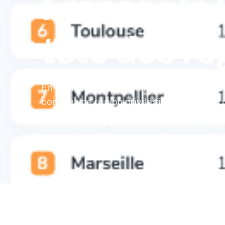
France : la
tête des ré
En France, les prix des assurances habit
comme une région privilégiée. D’après le 
Mathilde Morin
Mai 25, 2025
Actualités
4